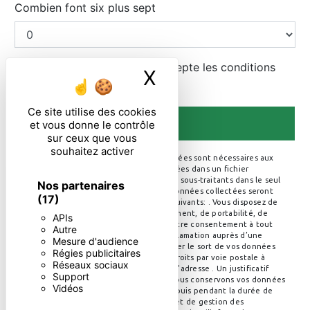
Combien font six plus sept
En cochant cette case, j'accepte les conditions
X
Masquer le ban
particulières ci-dessous **
Ce site utilise des cookies
ENVOYER
et vous donne le contrôle
sur ceux que vous
souhaitez activer
** Les données personnelles communiquées sont nécessaires aux
fins de vous contacter et sont enregistrées dans un fichier
informatisé. Elles sont destinées à et ses sous-traitants dans le seul
Nos partenaires
but de répondre à votre message. Les données collectées seront
(17)
communiquées aux seuls destinataires suivants: . Vous disposez de
droits d’accès, de rectification, d’effacement, de portabilité, de
APIs
limitation, d’opposition, de retrait de votre consentement à tout
Autre
moment et du droit d’introduire une réclamation auprès d’une
Mesure d'audience
autorité de contrôle, ainsi que d’organiser le sort de vos données
Régies publicitaires
post-mortem. Vous pouvez exercer ces droits par voie postale à
Réseaux sociaux
l'adresse ou par courrier électronique à l'adresse . Un justificatif
Support
d'identité pourra vous être demandé. Nous conservons vos données
Vidéos
pendant la période de prise de contact puis pendant la durée de
prescription légale aux fins probatoires et de gestion des