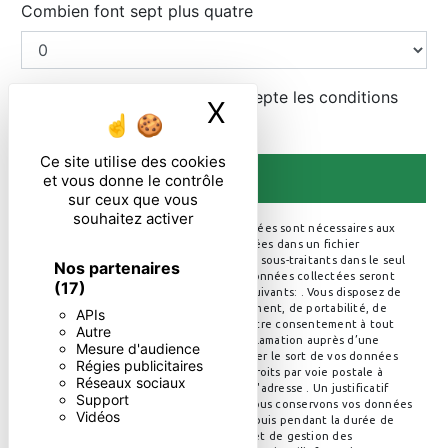
Combien font sept plus quatre
En cochant cette case, j'accepte les conditions
X
Masquer le ban
particulières ci-dessous **
Ce site utilise des cookies
ENVOYER
et vous donne le contrôle
sur ceux que vous
souhaitez activer
** Les données personnelles communiquées sont nécessaires aux
fins de vous contacter et sont enregistrées dans un fichier
informatisé. Elles sont destinées à et ses sous-traitants dans le seul
Nos partenaires
but de répondre à votre message. Les données collectées seront
(17)
communiquées aux seuls destinataires suivants: . Vous disposez de
droits d’accès, de rectification, d’effacement, de portabilité, de
APIs
limitation, d’opposition, de retrait de votre consentement à tout
Autre
moment et du droit d’introduire une réclamation auprès d’une
Mesure d'audience
autorité de contrôle, ainsi que d’organiser le sort de vos données
Régies publicitaires
post-mortem. Vous pouvez exercer ces droits par voie postale à
Réseaux sociaux
l'adresse ou par courrier électronique à l'adresse . Un justificatif
Support
d'identité pourra vous être demandé. Nous conservons vos données
Vidéos
pendant la période de prise de contact puis pendant la durée de
prescription légale aux fins probatoires et de gestion des