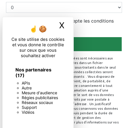
En cochant cette case, j'accepte les conditions
X
Masquer le ban
particulières ci-dessous **
Ce site utilise des cookies
ENVOYER
et vous donne le contrôle
sur ceux que vous
souhaitez activer
** Les données personnelles communiquées sont nécessaires aux
fins de vous contacter et sont enregistrées dans un fichier
informatisé. Elles sont destinées à et ses sous-traitants dans le seul
Nos partenaires
but de répondre à votre message. Les données collectées seront
(17)
communiquées aux seuls destinataires suivants: . Vous disposez de
droits d’accès, de rectification, d’effacement, de portabilité, de
APIs
limitation, d’opposition, de retrait de votre consentement à tout
Autre
moment et du droit d’introduire une réclamation auprès d’une
Mesure d'audience
autorité de contrôle, ainsi que d’organiser le sort de vos données
Régies publicitaires
post-mortem. Vous pouvez exercer ces droits par voie postale à
Réseaux sociaux
l'adresse ou par courrier électronique à l'adresse . Un justificatif
Support
d'identité pourra vous être demandé. Nous conservons vos données
Vidéos
pendant la période de prise de contact puis pendant la durée de
prescription légale aux fins probatoires et de gestion des
contentieux. Consultez le site cnil.fr pour plus d’informations sur vos
droits.