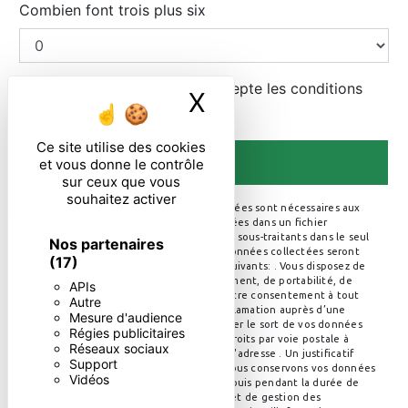
Combien font trois plus six
En cochant cette case, j'accepte les conditions
X
Masquer le ban
particulières ci-dessous **
Ce site utilise des cookies
ENVOYER
et vous donne le contrôle
sur ceux que vous
souhaitez activer
** Les données personnelles communiquées sont nécessaires aux
fins de vous contacter et sont enregistrées dans un fichier
informatisé. Elles sont destinées à et ses sous-traitants dans le seul
Nos partenaires
but de répondre à votre message. Les données collectées seront
(17)
communiquées aux seuls destinataires suivants: . Vous disposez de
droits d’accès, de rectification, d’effacement, de portabilité, de
APIs
limitation, d’opposition, de retrait de votre consentement à tout
Autre
moment et du droit d’introduire une réclamation auprès d’une
Mesure d'audience
autorité de contrôle, ainsi que d’organiser le sort de vos données
Régies publicitaires
post-mortem. Vous pouvez exercer ces droits par voie postale à
Réseaux sociaux
l'adresse ou par courrier électronique à l'adresse . Un justificatif
Support
d'identité pourra vous être demandé. Nous conservons vos données
Vidéos
pendant la période de prise de contact puis pendant la durée de
prescription légale aux fins probatoires et de gestion des