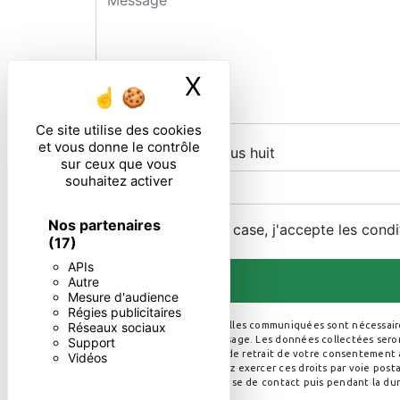
X
Masquer le ban
Ce site utilise des cookies
et vous donne le contrôle
Combien font dix plus huit
sur ceux que vous
souhaitez activer
Nos partenaires
En cochant cette case, j'accepte les condi
(17)
APIs
Autre
Mesure d'audience
Régies publicitaires
Réseaux sociaux
** Les données personnelles communiquées sont nécessaires a
de répondre à votre message. Les données collectées seront
Support
limitation, d’opposition, de retrait de votre consentement
Vidéos
post-mortem. Vous pouvez exercer ces droits par voie postal
pendant la période de prise de contact puis pendant la duré
droits.