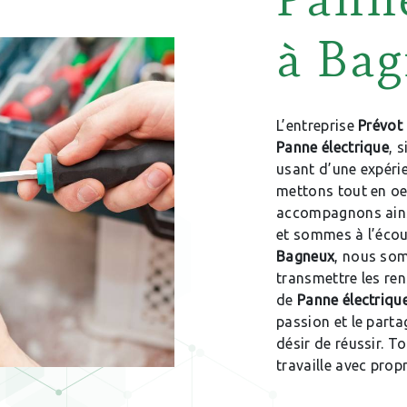
à Ba
L’entreprise
Prévot 
Panne électrique
, 
usant d’une expérie
mettons tout en oe
accompagnons ains
et sommes à l’écou
Bagneux
, nous som
transmettre les re
de
Panne électriqu
passion et le parta
désir de réussir. T
travaille avec propr