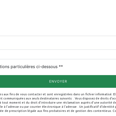
deau des cookies
tions particulières ci-dessous **
ENVOYER
ux fins de vous contacter et sont enregistrées dans un fichier informatisé. Elle
 communiquées aux seuls destinataires suivants: . Vous disposez de droits d’accè
 à tout moment et du droit d’introduire une réclamation auprès d’une autorité de
e à l'adresse ou par courrier électronique à l'adresse . Un justificatif d'ident
e de prescription légale aux fins probatoires et de gestion des contentieux. Cons