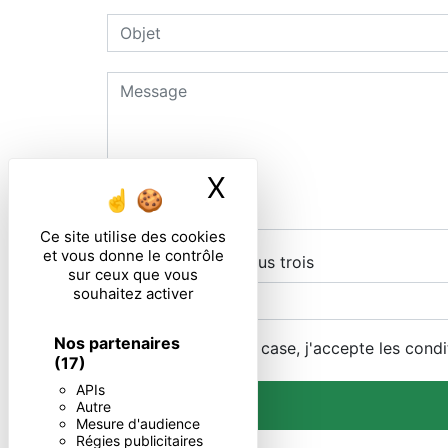
X
Masquer le ban
Ce site utilise des cookies
et vous donne le contrôle
Combien font dix plus trois
sur ceux que vous
souhaitez activer
Nos partenaires
En cochant cette case, j'accepte les condi
(17)
APIs
Autre
Mesure d'audience
Régies publicitaires