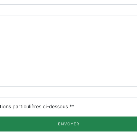
deau des cookies
tions particulières ci-dessous **
ENVOYER