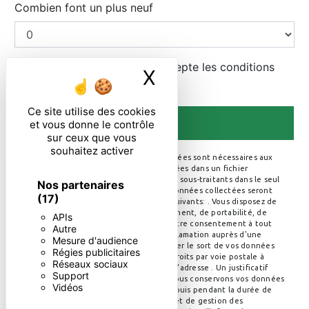
Combien font un plus neuf
En cochant cette case, j'accepte les conditions
X
Masquer le ban
particulières ci-dessous **
Ce site utilise des cookies
ENVOYER
et vous donne le contrôle
sur ceux que vous
souhaitez activer
** Les données personnelles communiquées sont nécessaires aux
fins de vous contacter et sont enregistrées dans un fichier
informatisé. Elles sont destinées à et ses sous-traitants dans le seul
Nos partenaires
but de répondre à votre message. Les données collectées seront
(17)
communiquées aux seuls destinataires suivants: . Vous disposez de
droits d’accès, de rectification, d’effacement, de portabilité, de
APIs
limitation, d’opposition, de retrait de votre consentement à tout
Autre
moment et du droit d’introduire une réclamation auprès d’une
Mesure d'audience
autorité de contrôle, ainsi que d’organiser le sort de vos données
Régies publicitaires
post-mortem. Vous pouvez exercer ces droits par voie postale à
Réseaux sociaux
l'adresse ou par courrier électronique à l'adresse . Un justificatif
Support
d'identité pourra vous être demandé. Nous conservons vos données
Vidéos
pendant la période de prise de contact puis pendant la durée de
prescription légale aux fins probatoires et de gestion des